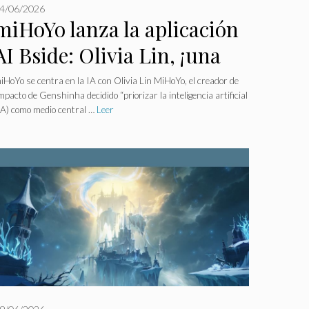
4/06/2026
miHoYo lanza la aplicación
AI Bside: Olivia Lin, ¡una
nueva heroína por
iHoYo se centra en la IA con Olivia Lin MiHoYo, el creador de
mpacto de Genshinha decidido “priorizar la inteligencia artificial
descubrir!
IA) como medio central …
Leer