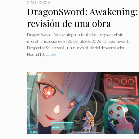
22/07/2026
DragonSword: Awakening:
revisión de una obra
maestra inquietante que
DragonSword: Awakening: un tentador juego de rol sin
microtransacciones El 22 de julio de 2026, DragonSword:
divide a los jugadores.
DespertarSe lanzará , un nuevo título del desarrollador
Hound13, …
Leer