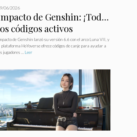
9/06/2026
Impacto de Genshin: ¡Todos
los códigos activos
revelados y sorpresas
mpacto de Genshin lanzó su versión 6.6 con el arco Luna VII, y
a plataforma HoYoverse ofrece códigos de canje para ayudar a
ocultas!
os jugadores …
Leer