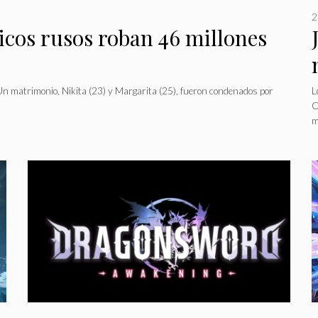
2
icos rusos roban 46 millones
Un matrimonio, Nikita (23) y Margarita (25), fueron condenados por
L
C
m