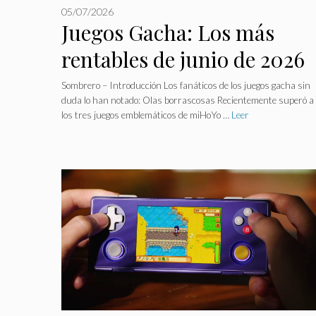
05/07/2026
Juegos Gacha: Los más
rentables de junio de 2026
revelan sorpresas
Sombrero – Introducción Los fanáticos de los juegos gacha sin
duda lo han notado: Olas borrascosas Recientemente superó a
inesperadas.
los tres juegos emblemáticos de miHoYo …
Leer