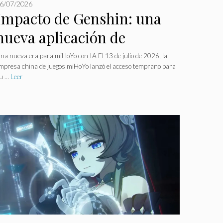
6/07/2026
Impacto de Genshin: una
nueva aplicación de
inteligencia artificial
na nueva era para miHoYo con IA El 13 de julio de 2026, la
mpresa china de juegos miHoYo lanzó el acceso temprano para
‘BSide: Olivia Lin’ llegará a
u …
Leer
Steam, se preguntan los
jugadores.