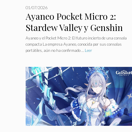
01/07/2026
Ayaneo Pocket Micro 2:
Stardew Valley y Genshin
Impact, el juego portátil
Ayaneo y el Pocket Micro 2: El futuro incierto de una consola
compacta La empresa Ayaneo, conocida por sus consolas
que divide a los fans.
portátiles, aún no ha confirmado …
Leer