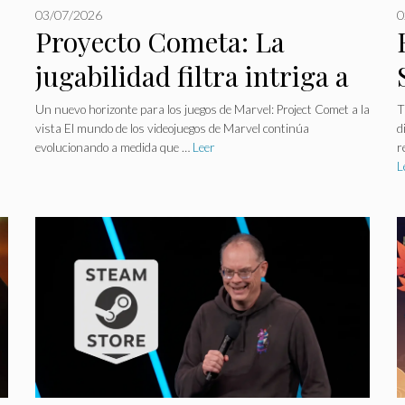
03/07/2026
0
Proyecto Cometa: La
jugabilidad filtra intriga a
los fanáticos, entre Marvel
Un nuevo horizonte para los juegos de Marvel: Project Comet a la
T
vista El mundo de los videojuegos de Marvel continúa
d
y Genshin.
evolucionando a medida que …
Leer
r
L