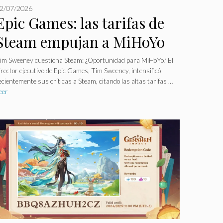
2/07/2026
Epic Games: las tarifas de
Steam empujan a MiHoYo
al exilio, los fanáticos
im Sweeney cuestiona Steam: ¿Oportunidad para MiHoYo? El
irector ejecutivo de Epic Games, Tim Sweeney, intensificó
reaccionan.
ecientemente sus críticas a Steam, citando las altas tarifas …
eer