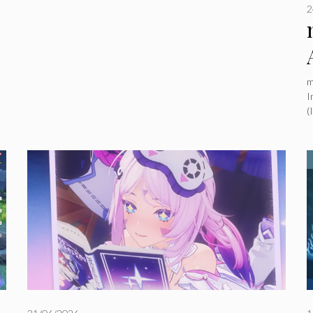
2
t
m
I
(