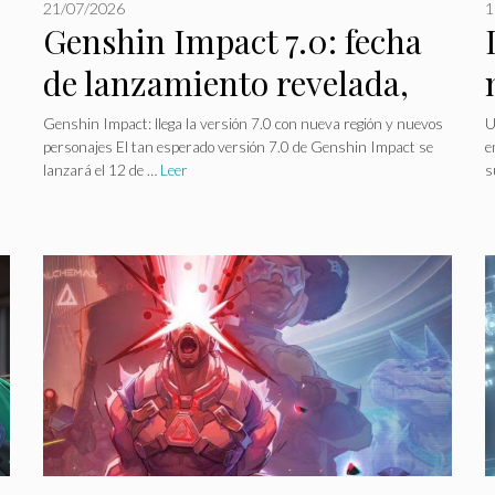
21/07/2026
1
Genshin Impact 7.0: fecha
de lanzamiento revelada,
los fanáticos están
Genshin Impact: llega la versión 7.0 con nueva región y nuevos
U
personajes El tan esperado versión 7.0 de Genshin Impact se
e
emocionados.
lanzará el 12 de …
Leer
s