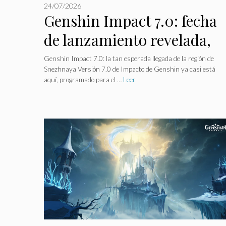
24/07/2026
Genshin Impact 7.0: fecha
de lanzamiento revelada,
¡las nuevas funciones
Genshin Impact 7.0: la tan esperada llegada de la región de
Snezhnaya Versión 7.0 de Impacto de Genshin ya casi está
despiertan entusiasmo!
aquí, programado para el …
Leer