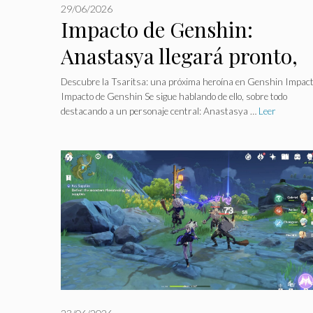
29/06/2026
Impacto de Genshin:
Anastasya llegará pronto,
pero su poder divide a los
Descubre la Tsaritsa: una próxima heroína en Genshin Impac
Impacto de Genshin Se sigue hablando de ello, sobre todo
jugadores.
destacando a un personaje central: Anastasya …
Leer