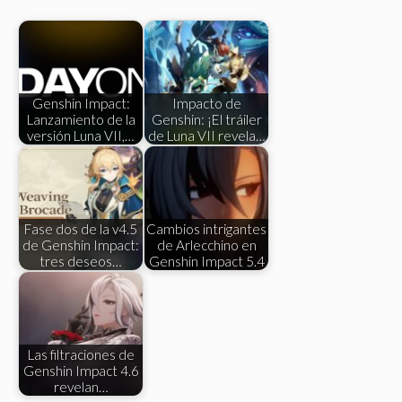
Genshin Impact:
Impacto de
Lanzamiento de la
Genshin: ¡El tráiler
versión Luna VII,…
de Luna VII revela…
Fase dos de la v4.5
Cambios intrigantes
de Genshin Impact:
de Arlecchino en
tres deseos…
Genshin Impact 5.4
Las filtraciones de
Genshin Impact 4.6
revelan…