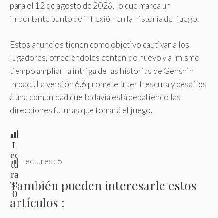
para el 12 de agosto de 2026, lo que marca un
importante punto de inflexión en la historia del juego.
Estos anuncios tienen como objetivo cautivar a los
jugadores, ofreciéndoles contenido nuevo y al mismo
tiempo ampliar la intriga de las historias de Genshin
Impact. La versión 6.6 promete traer frescura y desafíos
a una comunidad que todavía está debatiendo las
direcciones futuras que tomará el juego.
L
ec
Lectures :
5
tu
ra
También pueden interesarle estos
s:
0
artículos :