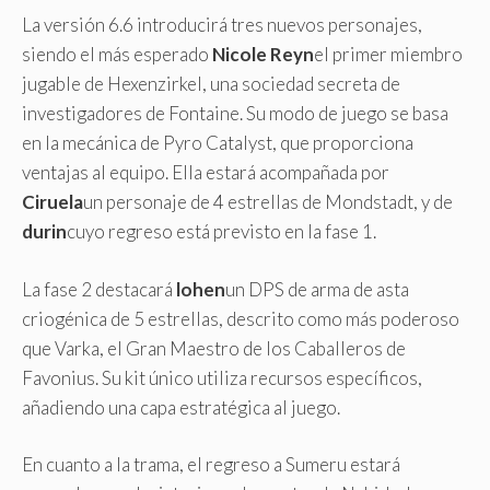
La versión 6.6 introducirá tres nuevos personajes,
siendo el más esperado
Nicole Reyn
el primer miembro
jugable de Hexenzirkel, una sociedad secreta de
investigadores de Fontaine. Su modo de juego se basa
en la mecánica de Pyro Catalyst, que proporciona
ventajas al equipo. Ella estará acompañada por
Ciruela
un personaje de 4 estrellas de Mondstadt, y de
durin
cuyo regreso está previsto en la fase 1.
La fase 2 destacará
lohen
un DPS de arma de asta
criogénica de 5 estrellas, descrito como más poderoso
que Varka, el Gran Maestro de los Caballeros de
Favonius. Su kit único utiliza recursos específicos,
añadiendo una capa estratégica al juego.
En cuanto a la trama, el regreso a Sumeru estará