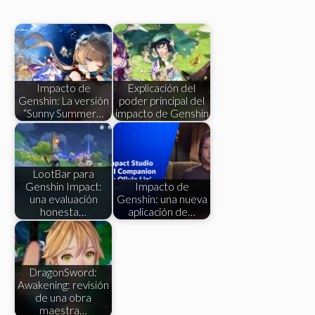
Impacto de
Explicación del
Genshin: La versión
poder principal del
“Sunny Summer…
impacto de Genshin
LootBar para
Genshin Impact:
Impacto de
una evaluación
Genshin: una nueva
honesta…
aplicación de…
DragonSword:
Awakening: revisión
de una obra
maestra…