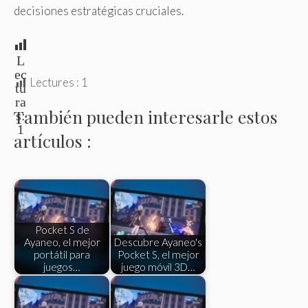
decisiones estratégicas cruciales.
L
ec
Lectures :
1
tu
ra
También pueden interesarle estos
s:
1
artículos :
Pocket S de
Ayaneo, el mejor
Descubre Ayaneo's
portátil para
Pocket S, el mejor
juegos…
juego móvil 3D…