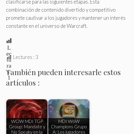
clasificarse para las siguientes etapas. Esta
combinación de contenido divertido y competitivo
promete cautivar a los jugadores y mantener un interés
constante en el universo de Warcraft.
L
ec
Lectures :
3
tu
ra
También pueden interesarle estos
s:
1
artículos :
WOW MDI TGP
MDI WoW
Group: Mandate y
Champions Grupo
No Speaky en la
A: Los jugadores