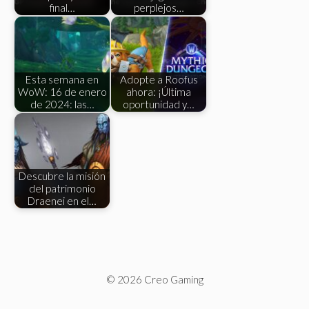
final…
perplejos…
Esta semana en
Adopte a Roofus
WoW: 16 de enero
ahora: ¡Última
de 2024: las…
oportunidad y…
Descubre la misión
del patrimonio
Draenei en el…
© 2026 Creo Gaming