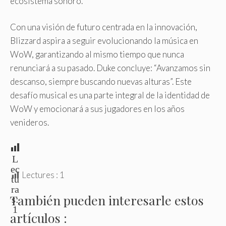
ecosistema sonoro.
Con una visión de futuro centrada en la innovación,
Blizzard aspira a seguir evolucionando la música en
WoW, garantizando al mismo tiempo que nunca
renunciará a su pasado. Duke concluye: “Avanzamos sin
descanso, siempre buscando nuevas alturas”. Este
desafío musical es una parte integral de la identidad de
WoW y emocionará a sus jugadores en los años
venideros.
L
ec
Lectures :
1
tu
ra
También pueden interesarle estos
s:
1
artículos :