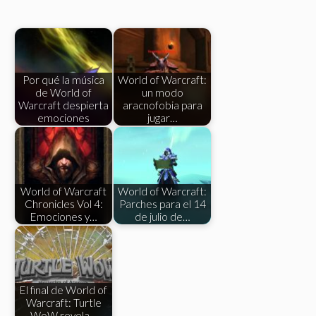
Por qué la música
World of Warcraft:
de World of
un modo
Warcraft despierta
aracnofobia para
emociones
jugar…
World of Warcraft
World of Warcraft:
Chronicles Vol 4:
Parches para el 14
Emociones y…
de julio de…
El final de World of
Warcraft: Turtle
WoW revela…