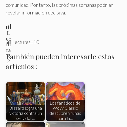
comunidad. Por tanto, las próximas semanas podrían
revelar información decisiva.
L
ec
Lectures :
10
tu
ra
También pueden interesarle estos
s:
2
artículos :
Los fanáticos de
Blizzard logra una
WoW Classic
victoria contra un
descubren runas
servidor…
para la…