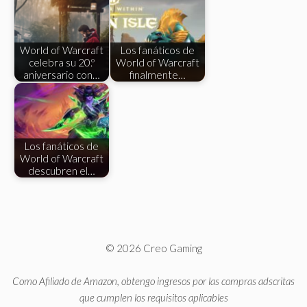
World of Warcraft
Los fanáticos de
celebra su 20.º
World of Warcraft
aniversario con…
finalmente…
Los fanáticos de
World of Warcraft
descubren el…
© 2026 Creo Gaming
Como Afiliado de Amazon, obtengo ingresos por las compras adscritas
que cumplen los requisitos aplicables