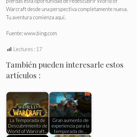
pierdas esta oportunidad de redescubrir World of
Warcraft desde una perspectiva completamente nueva.
Tu aventura comienza aquí.
Fuente: www.bing.com
Lectures :
17
También pueden interesarle estos
artículos :
La Temporada de
Gran aumento de
Descubrimiento de
experiencia para la
World of Warcraft…
temporada de…