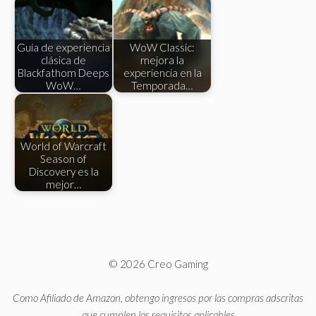
Guía de experiencia
WoW Classic:
clásica de
mejora la
Blackfathom Deeps
experiencia en la
WoW…
Temporada…
World of Warcraft
Season of
Discovery es la
mejor…
© 2026 Creo Gaming
Como Afiliado de Amazon, obtengo ingresos por las compras adscritas
que cumplen los requisitos aplicables