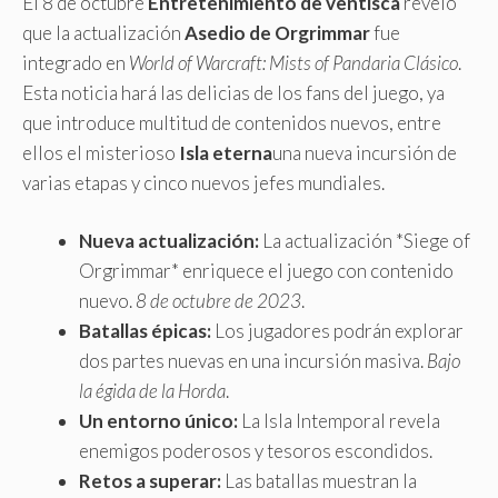
El 8 de octubre
Entretenimiento de ventisca
reveló
que la actualización
Asedio de Orgrimmar
fue
integrado en
World of Warcraft: Mists of Pandaria Clásico
.
Esta noticia hará las delicias de los fans del juego, ya
que introduce multitud de contenidos nuevos, entre
ellos el misterioso
Isla eterna
una nueva incursión de
varias etapas y cinco nuevos jefes mundiales.
Nueva actualización:
La actualización *Siege of
Orgrimmar* enriquece el juego con contenido
nuevo.
8 de octubre de 2023
.
Batallas épicas:
Los jugadores podrán explorar
dos partes nuevas en una incursión masiva.
Bajo
la égida de la Horda
.
Un entorno único:
La Isla Intemporal revela
enemigos poderosos y tesoros escondidos.
Retos a superar:
Las batallas muestran la