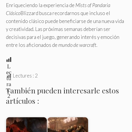
Enriqueciendo la experiencia de
Mists of Pandaria
Clásico
Blizzard busca recordarnos que incluso el
contenido clásico puede beneficiarse de una nueva vida
y creatividad. Las próximas semanas deberían ser
decisivas para el juego, generando interés y emoción
entre los aficionados de
mundo de warcraft
.
L
ec
Lectures :
2
tu
ra
También pueden interesarle estos
s:
2
artículos :