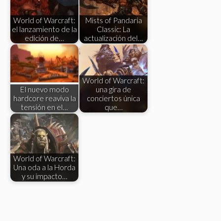
World of Warcraft:
Mists of Pandaria
el lanzamiento de la
Classic: La
edición de…
actualización del…
World of Warcraft:
El nuevo modo
una gira de
hardcore reaviva la
conciertos única
tensión en el…
que…
World of Warcraft:
Una oda a la Horda
y su impacto…