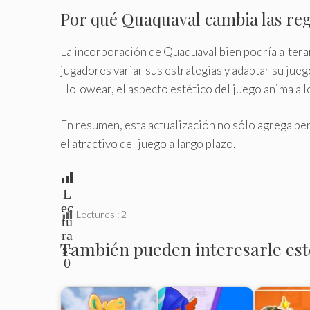
Por qué Quaquaval cambia las reg
La incorporación de Quaquaval bien podría alterar
jugadores variar sus estrategias y adaptar su jueg
Holowear, el aspecto estético del juego anima a 
En resumen, esta actualización no sólo agrega pe
el atractivo del juego a largo plazo.
L
ec
Lectures :
2
tu
ra
También pueden interesarle esto
s:
0