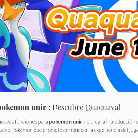
pokemon unir
: Descubre Quaquaval
nuevas funciones para
pokemon unir
incluida la introducció
 nuevo Pokémon que promete enriquecer la experiencia del jug