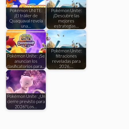
Pokémon UNITE:
Pokémon Unite:
¡El tráiler de
¡Descubre las
Quaquaval revela
mejores
una…
estrategias…
Pokémon Unite:
Pokémon Unite: ¡Se
filtraciones
anuncian los
reveladas para
clasificatorios para…
2026,…
Pokémon Unite: ¿Un
cierre previsto para
2026? Los…