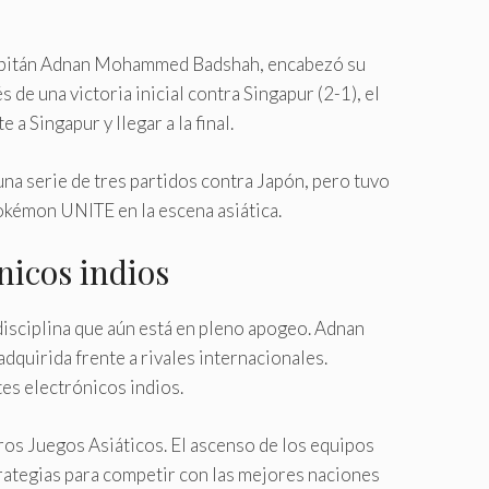
l capitán Adnan Mohammed Badshah, encabezó su
 de una victoria inicial contra Singapur (2-1), el
 Singapur y llegar a la final.
una serie de tres partidos contra Japón, pero tuvo
Pokémon UNITE en la escena asiática.
nicos indios
disciplina que aún está en pleno apogeo. Adnan
quirida frente a rivales internacionales.
tes electrónicos indios.
ros Juegos Asiáticos. El ascenso de los equipos
trategias para competir con las mejores naciones