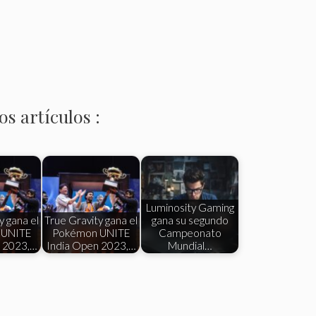
s artículos :
Luminosity Gaming
y gana el
True Gravity gana el
gana su segundo
 UNITE
Pokémon UNITE
Campeonato
n 2023,…
India Open 2023,…
Mundial…