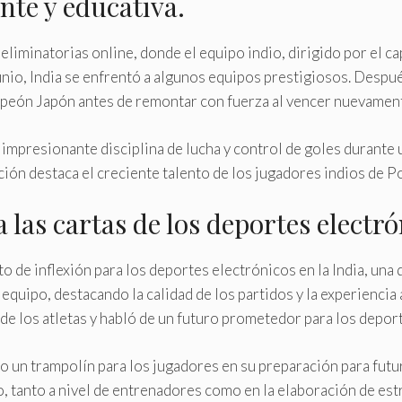
te y educativa.
 eliminatorias online, donde el equipo indio, dirigido por e
unio, India se enfrentó a algunos equipos prestigiosos. Después
peón Japón antes de remontar con fuerza al vencer nuevamente a
 impresionante disciplina de lucha y control de goles durante 
ión destaca el creciente talento de los jugadores indios de 
 las cartas de los deportes electró
 de inflexión para los deportes electrónicos en la India, una 
po, destacando la calidad de los partidos y la experiencia ad
 de los atletas y habló de un futuro prometedor para los depor
o un trampolín para los jugadores en su preparación para futu
o, tanto a nivel de entrenadores como en la elaboración de es