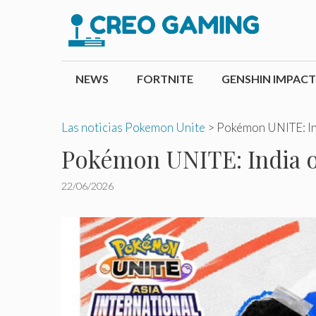
Saltar
al
contenido
NEWS
FORTNITE
GENSHIN IMPACT
Las noticias Pokemon Unite
>
Pokémon UNITE: Ind
Pokémon UNITE: India o
22/06/2026