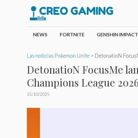
Saltar
al
contenido
NEWS
FORTNITE
GENSHIN IMPACT
Las noticias Pokemon Unite
>
DetonatioN FocusM
DetonatioN FocusMe lan
Champions League 202
15/10/2025