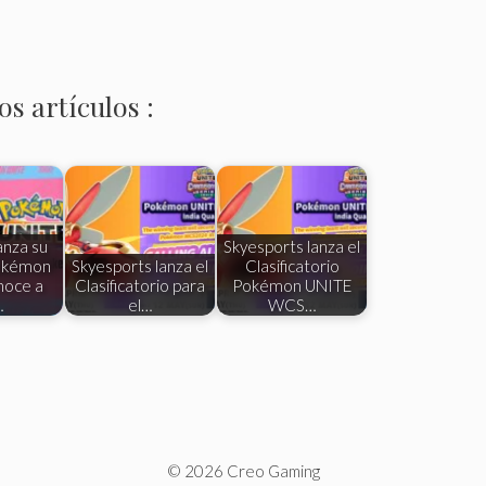
s artículos :
nza su
Skyesports lanza el
Pokémon
Skyesports lanza el
Clasificatorio
noce a
Clasificatorio para
Pokémon UNITE
…
el…
WCS…
© 2026 Creo Gaming