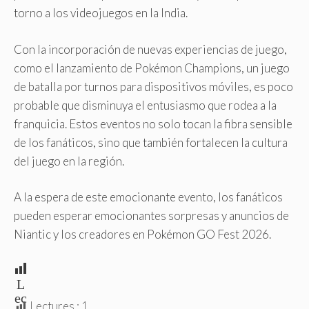
torno a los videojuegos en la India.
Con la incorporación de nuevas experiencias de juego,
como el lanzamiento de Pokémon Champions, un juego
de batalla por turnos para dispositivos móviles, es poco
probable que disminuya el entusiasmo que rodea a la
franquicia. Estos eventos no solo tocan la fibra sensible
de los fanáticos, sino que también fortalecen la cultura
del juego en la región.
A la espera de este emocionante evento, los fanáticos
pueden esperar emocionantes sorpresas y anuncios de
Niantic y los creadores en Pokémon GO Fest 2026.
L
ec
Lectures :
1