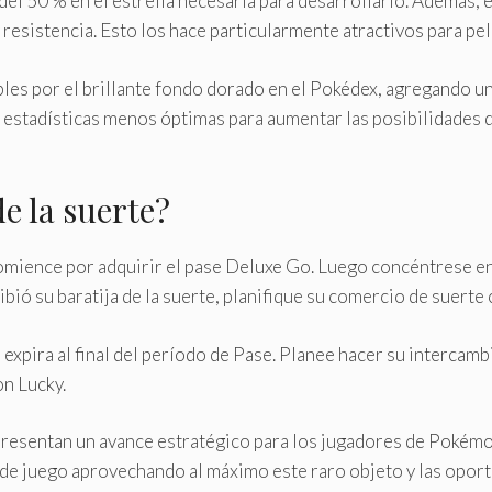
el 50 % en el estrella necesaria para desarrollarlo. Además,
resistencia. Esto los hace particularmente atractivos para pele
es por el brillante fondo dorado en el Pokédex, agregando un
estadísticas menos óptimas para aumentar las posibilidades d
e la suerte?
comience por adquirir el pase Deluxe Go. Luego concéntrese en 
bió su baratija de la suerte, planifique su comercio de suerte
expira al final del período de Pase. Planee hacer su intercamb
n Lucky.
presentan un avance estratégico para los jugadores de Pokém
 de juego aprovechando al máximo este raro objeto y las opor