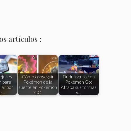
s artículos :
ejores
Cómo conseguir
Dudunspurce en
 para
Pokémon de la
Pokémon Go:
iar por
suerte en Pokémon
Atrapa sus formas
te…
GO
y…