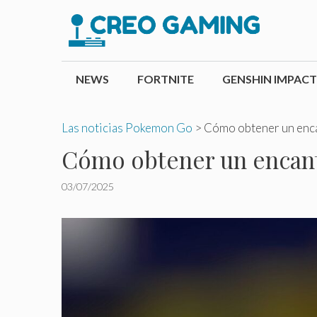
Saltar
al
contenido
NEWS
FORTNITE
GENSHIN IMPACT
Las noticias Pokemon Go
>
Cómo obtener un encan
Cómo obtener un encanto
03/07/2025