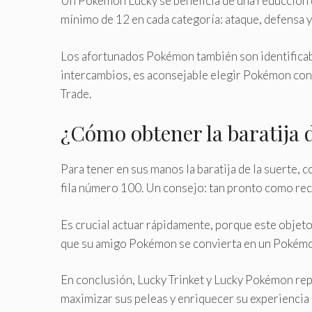
Un Pokémon Lucky se beneficia de una reducción d
mínimo de 12 en cada categoría: ataque, defensa y 
Los afortunados Pokémon también son identificabl
intercambios, es aconsejable elegir Pokémon con 
Trade.
¿Cómo obtener la baratija d
Para tener en sus manos la baratija de la suerte, 
fila número 100. Un consejo: tan pronto como reci
Es crucial actuar rápidamente, porque este objeto 
que su amigo Pokémon se convierta en un Pokémo
En conclusión, Lucky Trinket y Lucky Pokémon re
maximizar sus peleas y enriquecer su experiencia