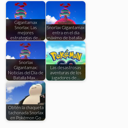
Gigantamax
Snorlax: Las
Snorlax Gigantamax
mejores
entra en el día
estrategias de…
máximo de batalla…
Snorlax
Gigantamax:
Las desastrosas
Noticias del Día de
aventuras de los
Batalla Max…
jugadores de…
Obtén la chaqueta
tachonada Snorlax
en Pokémon Go