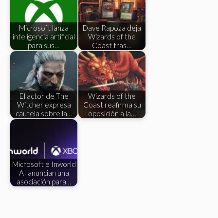
Microsoft lanza
Dave Rapoza deja
inteligencia artificial
Wizards of the
para sus…
Coast tras…
El actor de The
Wizards of the
Witcher expresa
Coast reafirma su
cautela sobre la…
oposición a la…
Microsoft e Inworld
AI anuncian una
asociación para…