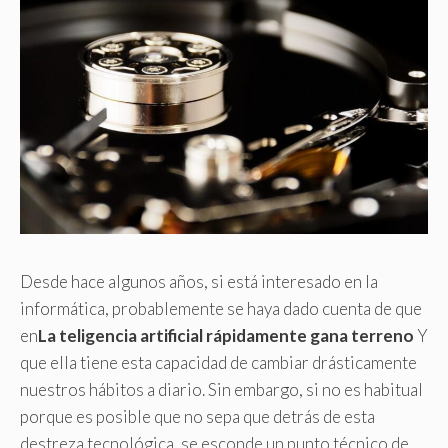
Desde hace algunos años, si está interesado en la
informática, probablemente se haya dado cuenta de que
en
La teligencia artificial rápidamente gana terreno
Y
que ella tiene esta capacidad de cambiar drásticamente
nuestros hábitos a diario. Sin embargo, si no es habitual
porque es posible que no sepa que detrás de esta
destreza tecnológica, se esconde un punto técnico de