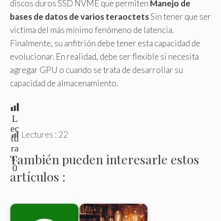
discos duros SSD NVME que permiten
Manejo de
bases de datos de varios teraoctets
Sin tener que ser
víctima del más mínimo fenómeno de latencia.
Finalmente, su anfitrión debe tener esta capacidad de
evolucionar. En realidad, debe ser flexible si necesita
agregar GPU o cuando se trata de desarrollar su
capacidad de almacenamiento.
L
ec
Lectures :
22
tu
ra
También pueden interesarle estos
s:
0
artículos :