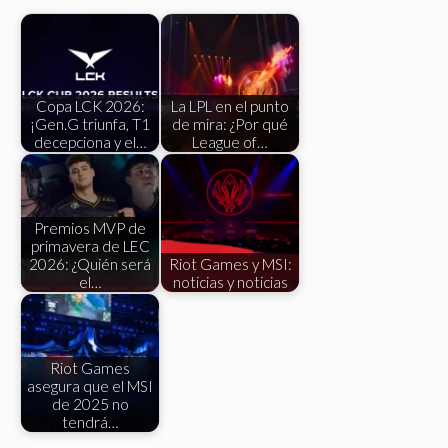
Copa LCK 2026:
La LPL en el punto
¡Gen.G triunfa, T1
de mira: ¿Por qué
decepciona y el…
League of…
Premios MVP de
primavera de LEC
2026: ¿Quién será
Riot Games y MSI:
el…
noticias y noticias
Riot Games
asegura que el MSI
de 2025 no
tendrá…