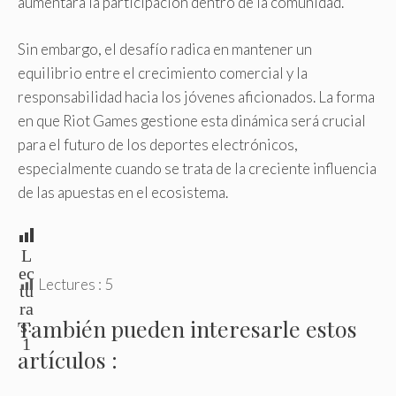
aumentará la participación dentro de la comunidad.
Sin embargo, el desafío radica en mantener un
equilibrio entre el crecimiento comercial y la
responsabilidad hacia los jóvenes aficionados. La forma
en que Riot Games gestione esta dinámica será crucial
para el futuro de los deportes electrónicos,
especialmente cuando se trata de la creciente influencia
de las apuestas en el ecosistema.
L
ec
Lectures :
5
tu
ra
También pueden interesarle estos
s:
1
artículos :