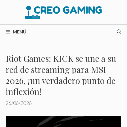
Saltar
al
contenido
MENÚ
Riot Games: KICK se une a su
red de streaming para MSI
2026, ¡un verdadero punto de
inflexión!
26/06/2026