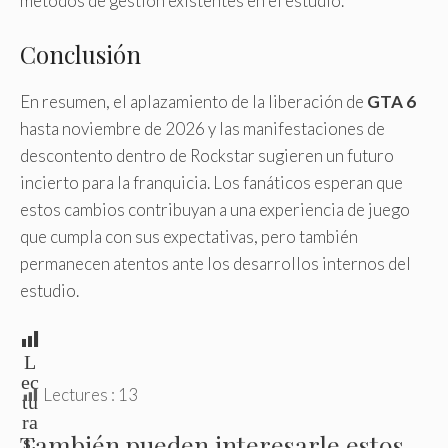
métodos de gestión existentes en el estudio.
Conclusión
En resumen, el aplazamiento de la liberación de
GTA 6
hasta noviembre de 2026 y las manifestaciones de
descontento dentro de Rockstar sugieren un futuro
incierto para la franquicia. Los fanáticos esperan que
estos cambios contribuyan a una experiencia de juego
que cumpla con sus expectativas, pero también
permanecen atentos ante los desarrollos internos del
estudio.
L
ec
Lectures :
13
tu
ra
También pueden interesarle estos
s: