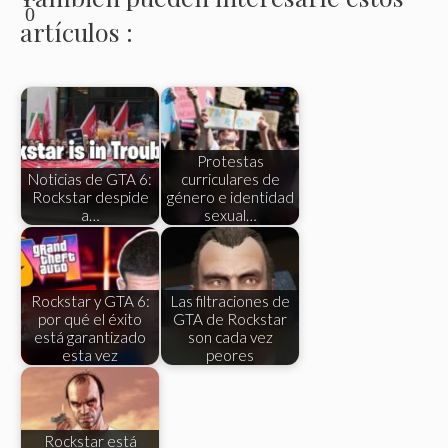
0
artículos :
Protestas
Noticias de GTA 6:
curriculares de
Rockstar despide
género e identidad
a…
sexual…
Rockstar y GTA 6:
Las filtraciones de
por qué el éxito
GTA de Rockstar
está garantizado
son cada vez
esta vez
peores
Rockstar está