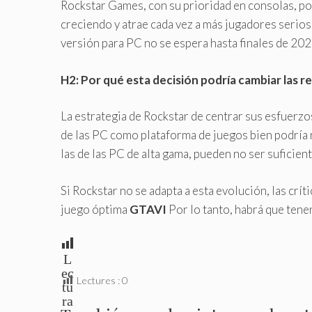
Rockstar Games, con su prioridad en consolas, p
creciendo y atrae cada vez a más jugadores serio
versión para PC no se espera hasta finales de 2027
H2: Por qué esta decisión podría cambiar las re
La estrategia de Rockstar de centrar sus esfuerzos
de las PC como plataforma de juegos bien podría r
las de las PC de alta gama, pueden no ser suficien
Si Rockstar no se adapta a esta evolución, las crí
juego óptima
GTAVI
Por lo tanto, habrá que tene
L
ec
Lectures :
0
tu
ra