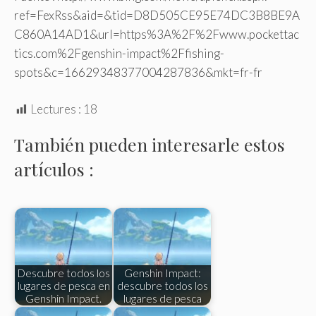
ref=FexRss&aid=&tid=D8D505CE95E74DC3B8BE9A
C860A14AD1&url=https%3A%2F%2Fwww.pockettac
tics.com%2Fgenshin-impact%2Ffishing-
spots&c=16629348377004287836&mkt=fr-fr
Lectures :
18
También pueden interesarle estos
artículos :
Descubre todos los
Genshin Impact:
lugares de pesca en
descubre todos los
Genshin Impact.
lugares de pesca