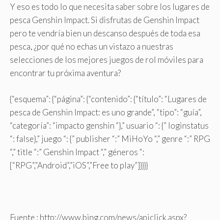
Y eso es todo lo que necesita saber sobre los lugares de
pesca Genshin Impact. Si disfrutas de Genshin Impact
pero te vendría bien un descanso después de toda esa
pesca, ¿por qué no echas un vistazo a nuestras
selecciones de los mejores juegos de rol móviles para
encontrar tu próxima aventura?
{“esquema”: {“página”: {“contenido”: {“título”: “Lugares de
pesca de Genshin Impact: es uno grande”, “tipo”: “guía”,
“categoría”: “impacto genshin “},” usuario “: {” loginstatus
“: false},” juego “: {” publisher “:” MiHoYo “,” genre “:” RPG
“,” title “:” Genshin Impact “,” géneros “:
[“RPG”,”Android”,”iOS”,”Free to play”]}}}}
Fuente : http://www.bing.com/news/apiclick.aspx?