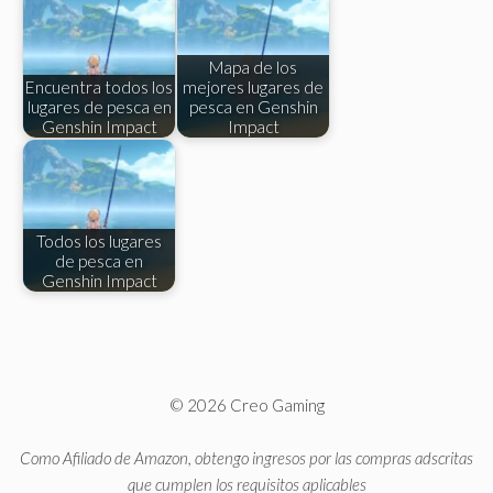
Mapa de los
Encuentra todos los
mejores lugares de
lugares de pesca en
pesca en Genshin
Genshin Impact
Impact
Todos los lugares
de pesca en
Genshin Impact
© 2026 Creo Gaming
Como Afiliado de Amazon, obtengo ingresos por las compras adscritas
que cumplen los requisitos aplicables