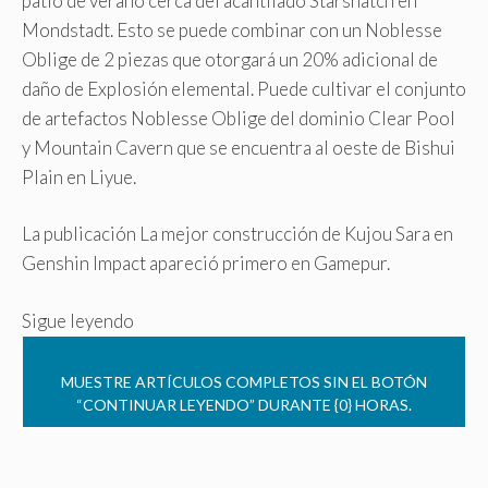
patio de verano cerca del acantilado Starsnatch en
Mondstadt. Esto se puede combinar con un Noblesse
Oblige de 2 piezas que otorgará un 20% adicional de
daño de Explosión elemental. Puede cultivar el conjunto
de artefactos Noblesse Oblige del dominio Clear Pool
y Mountain Cavern que se encuentra al oeste de Bishui
Plain en Liyue.
La publicación La mejor construcción de Kujou Sara en
Genshin Impact apareció primero en Gamepur.
Sigue leyendo
MUESTRE ARTÍCULOS COMPLETOS SIN EL BOTÓN
“CONTINUAR LEYENDO” DURANTE {0} HORAS.