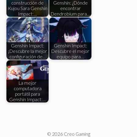
construcción de
Genshin: ¿Dónde
Kujou Sara Genshin
encontrar
Impact:…
Dendrobium para…
Genshin Impact:
Genshin Impact:
¡Descubre la mejor
Descubre el mejor
configuración de…
equipo para…
La mejor
computadora
portátil para
Genshin Impact:…
© 2026 Creo Gaming