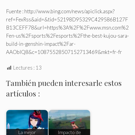
Fuente : http://www.bing.com/news/apiclick.aspx?
ref=FexRss&aid=&tid=52198D95329C429586B127F
B13CEFF78&url=https%3A%2F%2Fwww.msn.com%2
Fen-us%2Fsports%2Fesports%2Fthe-best-kujou-sara-
build-in-genshin-impact%2Far-
AAOblQ8&c=10875528507152713469&mkt=fr-fr
Lectures :
13
También pueden interesarle estos
artículos :
La mejor
Impacto de