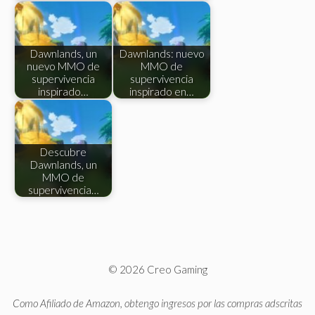
Dawnlands, un
Dawnlands: nuevo
nuevo MMO de
MMO de
supervivencia
supervivencia
inspirado…
inspirado en…
Descubre
Dawnlands, un
MMO de
supervivencia…
© 2026 Creo Gaming
Como Afiliado de Amazon, obtengo ingresos por las compras adscritas