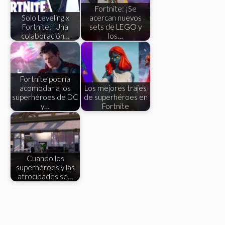
Fortnite: ¡Se
Solo Leveling x
acercan nuevos
Fortnite: ¡Una
sets de LEGO y
colaboración…
los…
Fortnite podría
acomodar a los
Los mejores trajes
superhéroes de DC
de superhéroes en
y…
Fortnite
Cuando los
superhéroes y las
atrocidades se…