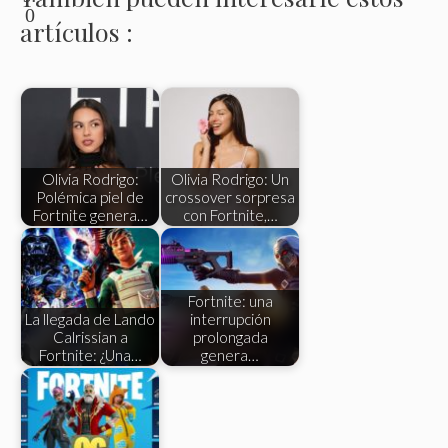
0
artículos :
Olivia Rodrigo:
Olivia Rodrigo: Un
Polémica piel de
crossover sorpresa
Fortnite genera…
con Fortnite,…
Fortnite: una
La llegada de Lando
interrupción
Calrissian a
prolongada
Fortnite: ¿Una…
genera…