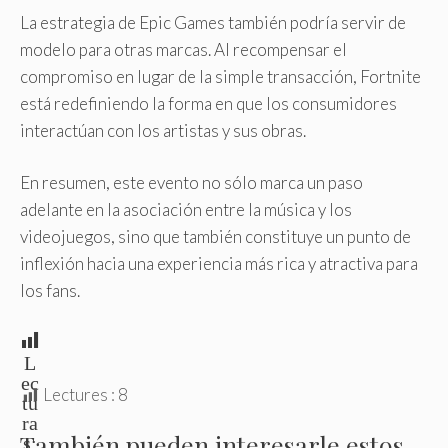
La estrategia de Epic Games también podría servir de
modelo para otras marcas. Al recompensar el
compromiso en lugar de la simple transacción, Fortnite
está redefiniendo la forma en que los consumidores
interactúan con los artistas y sus obras.
En resumen, este evento no sólo marca un paso
adelante en la asociación entre la música y los
videojuegos, sino que también constituye un punto de
inflexión hacia una experiencia más rica y atractiva para
los fans.
L
ec
Lectures :
8
tu
ra
También pueden interesarle estos
s: