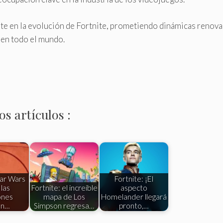
te en la evolución de Fortnite, prometiendo dinámicas renovad
s en todo el mundo.
s artículos :
tar Wars
Fortnite: ¡El
las
Fortnite: el increíble
aspecto
iones
mapa de Los
Homelander llegará
an…
Simpson regresa…
pronto,…