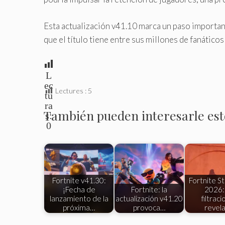
Esta actualización v41.10 marca un paso importan
que el título tiene entre sus millones de fanático
L
ec
Lectures :
5
tu
ra
También pueden interesarle esto
s:
0
Fortnite v41.30:
Fortnite S
¡Fecha de
Fortnite: la
2026: 
lanzamiento de la
actualización v41.20
filtrac
próxima…
provoca…
revel