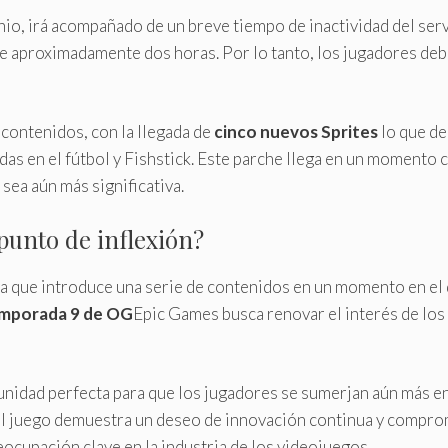
nio, irá acompañado de un breve tiempo de inactividad del serv
 aproximadamente dos horas. Por lo tanto, los jugadores debe
contenidos, con la llegada de
cinco nuevos Sprites
lo que de
das en el fútbol y Fishstick. Este parche llega en un momento c
sea aún más significativa.
 punto de inflexión?
ya que introduce una serie de contenidos en un momento en el 
mporada 9 de OG
Epic Games busca renovar el interés de los
nidad perfecta para que los jugadores se sumerjan aún más en 
el juego demuestra un deseo de innovación continua y compro
eocupación clave en la industria de los videojuegos.