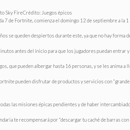
to Sky Fire
Crédito: Juegos épicos
a 7 de Fortnite, comienza el domingo 12 de septiembre a la 1 p.
niños se queden despiertos durante este, ya que no hay forma d
inutos antes del inicio para que los jugadores puedan entrar y 
os, que pueden albergar hasta 16 personas, y se les anima a ll
ortnite pueden disfrutar de productos y servicios con “grandes
das las misiones épicas pendientes y de haber intercambiado 
ria te recompensará por “descargar tu caché de barras con alg