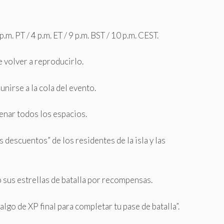
m. PT / 4 p.m. ET / 9 p.m. BST / 10 p.m. CEST.
e volver a reproducirlo.
unirse a la cola del evento.
enar todos los espacios.
 descuentos” de los residentes de la isla y las
sus estrellas de batalla por recompensas.
o de XP final para completar tu pase de batalla”.