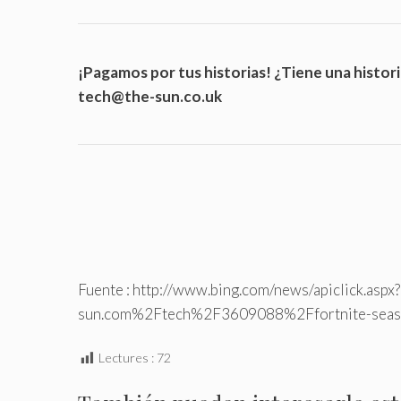
¡Pagamos por tus historias! ¿Tiene una histori
tech@the-sun.co.uk
Fuente : http://www.bing.com/news/apiclic
sun.com%2Ftech%2F3609088%2Ffortnite-seas
Lectures :
72