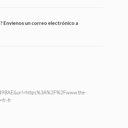
e? Envíenos un correo electrónico a
40349BAE&url=https%3A%2F%2Fwww.the-
fr-fr