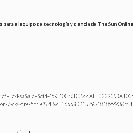
a para el equipo de tecnología y ciencia de The Sun Onlin
k.aspx?ref=FexRss&aid=&tid=95340876D8544AEF8229358A
on-7-sky-fire-finale%2F&c=16668021579518189993&mkt=