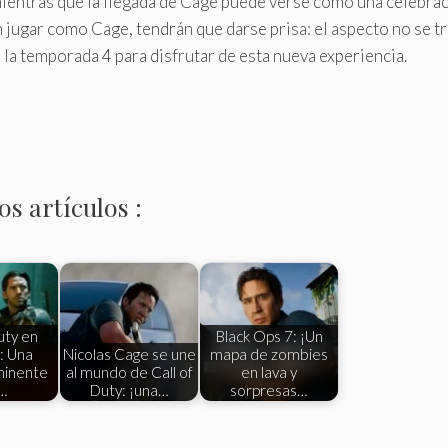
 mientras que la llegada de Cage puede verse como una celebraci
n jugar como Cage, tendrán que darse prisa: el aspecto no se t
e la temporada 4 para disfrutar de esta nueva experiencia.
s artículos :
uty en
Black Ops 7: ¡Un
: Una
Nicolas Cage se une
mapa de zombies
minente
al mundo de Call of
en lava y
…
Duty: ¡una…
sorpresas…