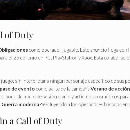
l of Duty
Obligaciones
como operador jugable. Este anuncio llega con l
para el 25 de junio en PC, PlayStation y Xbox. Esta colaboraci
uego, sin interpretar a ningún personaje específico de sus pe
pase de evento
como parte de la campaña
Verano de acción
vo modo de inicio de sesión diario y artículos cosméticos para
e
Guerra moderna 4
excluyendo a los operadores basados ​​en
in a Call of Duty