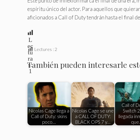
Este punto de inflexión marca el final de una era,
espíritu único del actor. Para aquellos que quiera
aficionados a Call of Duty tendrán hasta el final d
L
ec
Lectures :
2
tu
ra
También pueden interesarle esto
s:
1
Call of D
Nicolas Cage llega a
Nicolas Cage se une
Switch 2
Call of Duty: skins
a CALL OF DUTY:
llegada in
poco…
BLACK OPS 7 y…
que