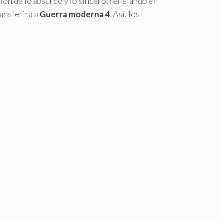
ón de lo absurdo y lo sincero, reflejando el
ransferirá a
Guerra moderna 4
. Así, los