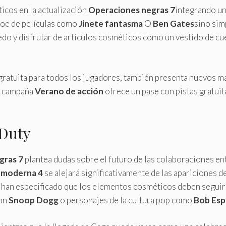
icos en la actualización
Operaciones negras 7
integrando un
roe de películas como
Jinete fantasma
O
Ben Gates
sino sim
o y disfrutar de artículos cosméticos como un vestido de cuer
 gratuita para todos los jugadores, también presenta nuevos 
la campaña
Verano de acción
ofrece un pase con pistas gratuit
 Duty
gras 7
plantea dudas sobre el futuro de las colaboraciones ent
 moderna 4
se alejará significativamente de las apariciones d
s han especificado que los elementos cosméticos deben seguir
con
Snoop Dogg
o personajes de la cultura pop como
Bob Esp