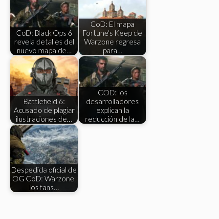
CoD: El mapa
CoD: Black Ops 6
Fortune's Keep de
revela detalles del
Warzone regresa
nuevo mapa de…
para…
COD: los
Battlefield 6:
desarrolladores
Acusado de plagiar
explican la
ilustraciones de…
reducción de la…
Despedida oficial de
OG CoD: Warzone,
los fans…