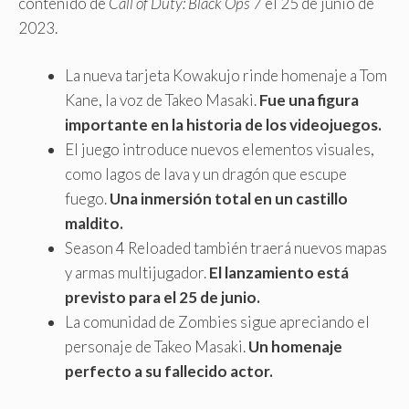
contenido de
Call of Duty: Black Ops 7
el 25 de junio de
2023.
La nueva tarjeta Kowakujo rinde homenaje a Tom
Kane, la voz de Takeo Masaki.
Fue una figura
importante en la historia de los videojuegos.
El juego introduce nuevos elementos visuales,
como lagos de lava y un dragón que escupe
fuego.
Una inmersión total en un castillo
maldito.
Season 4 Reloaded también traerá nuevos mapas
y armas multijugador.
El lanzamiento está
previsto para el 25 de junio.
La comunidad de Zombies sigue apreciando el
personaje de Takeo Masaki.
Un homenaje
perfecto a su fallecido actor.